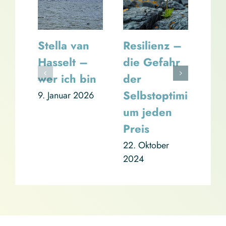
Stella van
Resilienz –
In 
Hasselt –
die Gefahr
sei
wer ich bin
der
29. 
Selbstoptimierung
9. Januar 2026
um jeden
Preis
22. Oktober
2024