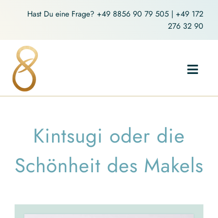
Zum
Hast Du eine Frage?
+49 8856 90 79 505
|
+49 172
Inhalt
276 32 90
springen
Toggl
Navig
Home
Kintsugi oder die
Holistic Yoga
Schönheit des Makels
Coaching
Über mich
Blog-Artikel