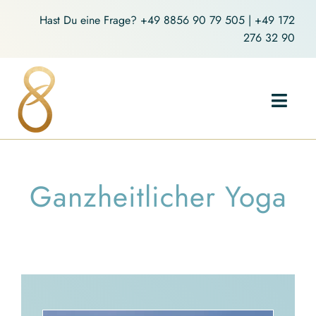
Zum
Hast Du eine Frage?
+49 8856 90 79 505
|
+49 172
Inhalt
276 32 90
springen
Toggl
Navig
Home
Ganzheitlicher Yoga
Holistic Yoga
Coaching
Über mich
Blog-Artikel