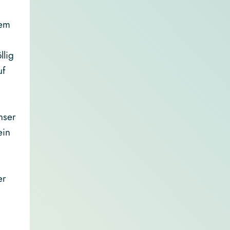
rem
llig
uf
nser
ein
d
er
.