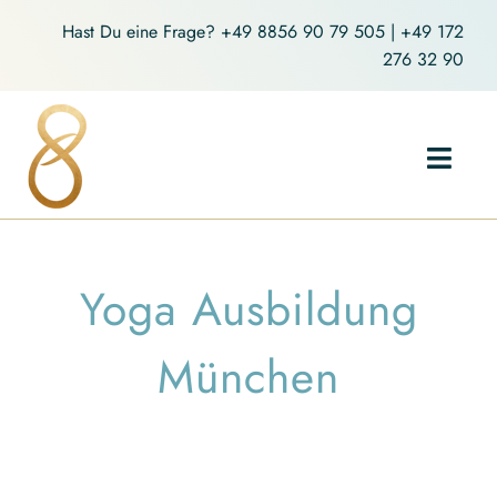
Zum
Hast Du eine Frage?
+49 8856 90 79 505
|
+49 172
Inhalt
276 32 90
springen
Toggl
Navig
Home
Yoga Ausbildung
Holistic Yoga
München
Coaching
Über mich
Blog-Artikel